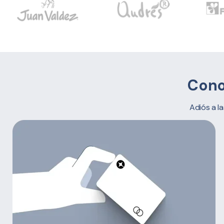
Cono
Adiós a l