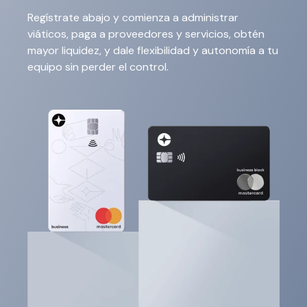
Regístrate abajo
y comienza a administrar
viáticos, paga a proveedores y servicios, obtén
mayor liquidez, y dale flexibilidad y autonomía a tu
equipo sin perder el control.