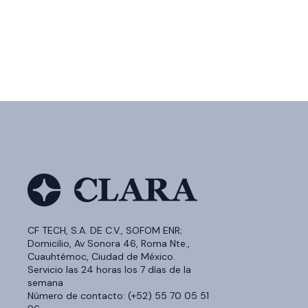
CF TECH, S.A. DE C.V., SOFOM ENR;
Domicilio, Av Sonora 46, Roma Nte.,
Cuauhtémoc, Ciudad de México.
Servicio las 24 horas los 7 días de la
semana
Número de contacto: (+52) 55 70 05 51