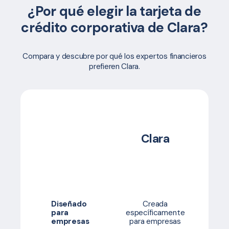
¿Por qué elegir la tarjeta de
crédito corporativa de Clara?
Compara y descubre por qué los expertos financieros
prefieren Clara.
Clara
O
tar
empre
Diseñado
Creada
Tarj
para
específicamente
limitac
empresas
para empresas
person