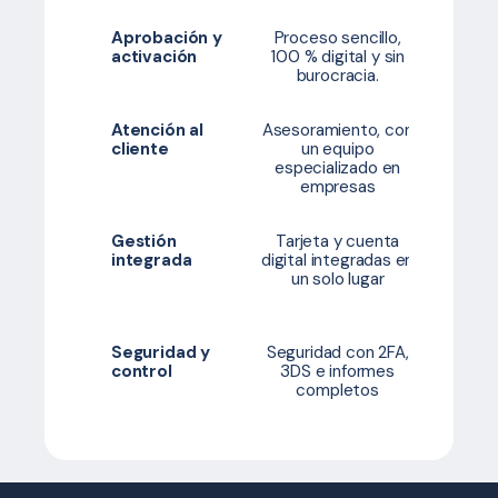
Aprobación y
Proceso sencillo,
Proceso
activación
100 % digital y sin
etapas p
burocracia.
Atención al
Asesoramiento, con
Atenció
cliente
un equipo
correo e
especializado en
servicio
empresas
al clien
Gestión
Tarjeta y cuenta
Sol
integrada
digital integradas en
separa
un solo lugar
poca vis
tiem
Seguridad y
Seguridad con 2FA,
Segurid
control
3DS e informes
visibili
completos